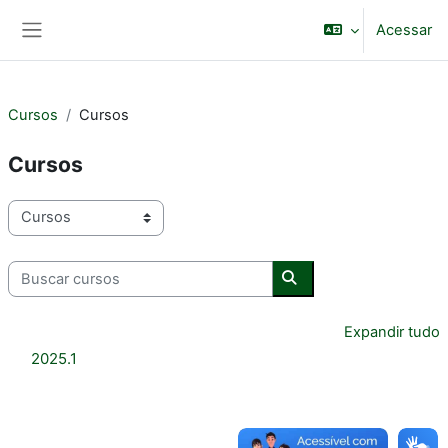
Ir para o conteúdo principal
Acessar
Painel lateral
Cursos
Cursos
Cursos
Categorias de Cursos
Buscar cursos
Buscar cursos
Expandir tudo
2025.1